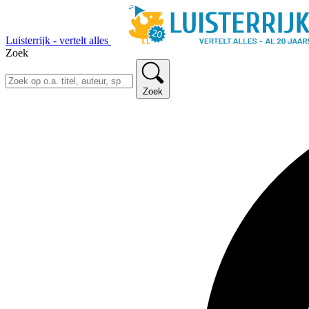
Luisterrijk - vertelt alles
Zoek
Zoek