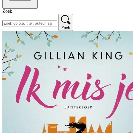
Zoek
Zoek