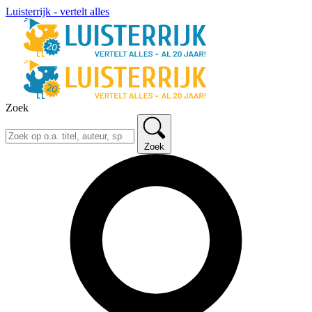
Luisterrijk - vertelt alles
Zoek
Zoek