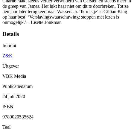
Charlie raakt steeds verder verwijderd van Carsten en steeds meer in
de greep van James. Het lukt haar niet om dit te doorbreken. Tot ze
tien jaar later terugkeert naar Wassenaar. ‘Ik mis je’ is Gillian King
op haar best! ‘Verslavingswaarschuwing: stoppen met lezen is
onmogelijk.’ – Lisette Jonkman
Details
Imprint
Z&K
Uitgever
VBK Media
Publicatiedatum
24 juli 2020
ISBN
9789020535624
Taal