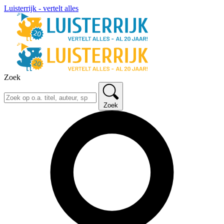
Luisterrijk - vertelt alles
Zoek
Zoek