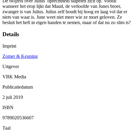
De twijfels over Julius’ oprechtheid stapelen zich op. Vooral
wanneer het erop lijkt dat Maud, de verloofde van Junes broer,
zwanger is van Julius. Julius zelf houdt bij hoog en laag vol dat er
niets van waar is. June weet niet meer wie ze moet geloven. Ze
besluit het heft in eigen handen te nemen, maar of dat nu zo slim is?
Details
Imprint
Zomer & Keuning
Uitgever
VBK Media
Publicatiedatum
2 juli 2019
ISBN
9789020536607
Taal