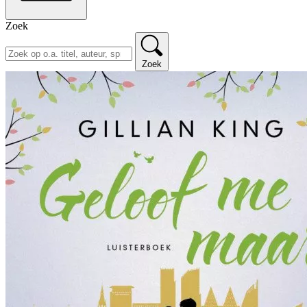
Zoek
Zoek