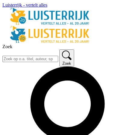
Luisterrijk - vertelt alles
Zoek
Zoek