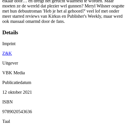
elkaar door… en dreigt het gerucht waarheid te worden. Maar
moeten ze de wereld dat plezier wel gunnen? Meryl Wilsner oogstte
met hun debuutroman 'Heb je het al gehoord?' veel lof met onder
meer starred reviews van Kirkus en Publisher's Weekly, maar werd
ook massaal omarmd door de fans.
Details
Imprint
Z&K
Uitgever
VBK Media
Publicatiedatum
12 oktober 2021
ISBN
9789020543636
Taal