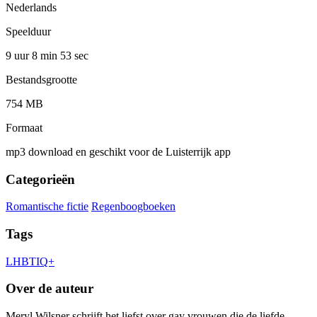
Nederlands
Speelduur
9 uur 8 min
53 sec
Bestandsgrootte
754 MB
Formaat
mp3 download en geschikt voor de Luisterrijk app
Categorieën
Romantische fictie
Regenboogboeken
Tags
LHBTIQ+
Over de auteur
Meryl Wilsner schrijft het liefst over gay vrouwen die de liefde