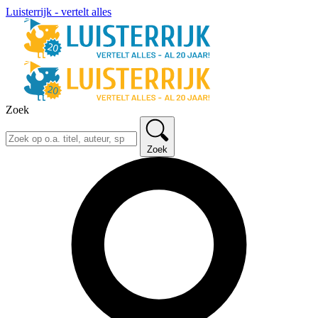
Luisterrijk - vertelt alles
Zoek
Zoek