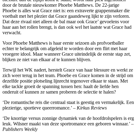
door de brutale nieuwkomer Phoebe Matthews. De 22-jarige
Phoebe is alles wat Grace niet is: een extraverte grappenmaker die
voetbalt met het plezier dat Grace gaandeweg lijkt te zijn verloren.
Dat deze rivaal niet alleen de bal maar ook Grace’ gevoelens voor
haar aan het rollen brengt, is dan ook wel het laatste wat Grace had
verwacht.
Voor Phoebe Matthews is haar eerste seizoen als profvoetballer
echter te belangrijk om afgeleid te worden door een flirt met haar
vroegere idool. Maar wanneer Grace uiteindelijk de eerste stap zet,
blijken ze niet van elkaar af te kunnen blijven.
Terwijl het WK nadert, herstelt Grace van haar blessure en werkt ze
zich weer terug in het team. Phoebe en Grace komen in de strijd om
dezelfde positie plotseling lijnrecht tegenover elkaar te staan. Met
elke tackle groeit de spanning tussen hen: haalt de liefde hen
onderuit of kunnen ze samen proberen de selectie te halen?
‘De romantische reis die centraal staat is geestig en vermakelijk. Een
plezierige, sportieve queerromance.’ –
Kirkus Reviews
‘De knorrige versus zonnige dynamiek van de hoofdrolspelers is erg
leuk. Wilsner maakt van deze sportromance een geboren winnaar.’ –
Publishers Weekly