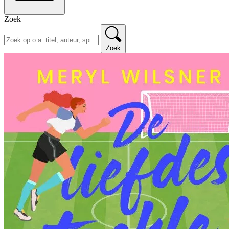
Zoek
Zoek