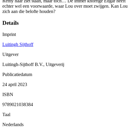
Remy haar ziet staan, maar toch… De immer knorrige Edgar heeft
echter wel een voorwaarde, waar Lou over moet zwijgen. Kan Lou
zich aan die belofte houden?
Details
Imprint
Luitingh Sijthoff
Uitgever
Luitingh-Sijthoff B.V., Uitgeverij
Publicatiedatum
24 april 2023
ISBN
9789021038384
Taal
Nederlands