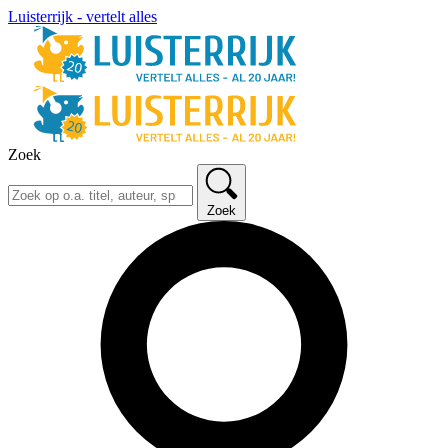
Luisterrijk - vertelt alles
Zoek
Zoek