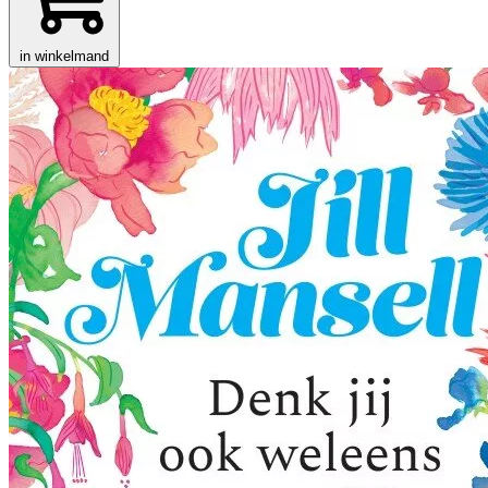
in winkelmand