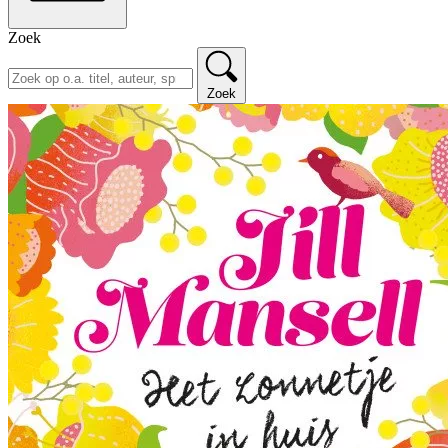
Zoek
Zoek