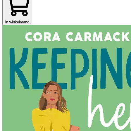
in winkelmand