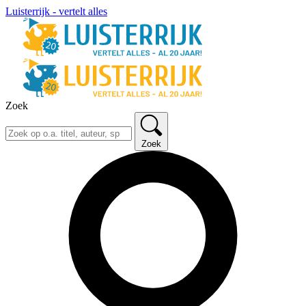
Luisterrijk - vertelt alles
Zoek
Zoek