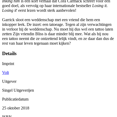
Inking him
is een kort verhaal dat Cora Carmack schreef voor een
goed doel, als vervolg op haar internationale bestseller
Losing it
.
Losing it
' eerst lezen wordt sterk aanbevolen!
Garrick sloot een weddenschap met een vriend die hem een
inkopper leek. De inzet: een tatoeage. Tegen al zijn verwachtingen
in verloor hij de weddenschap. Nu moet hij dus wel een tattoo laten
zetten Zijn vriendin Bliss is daar minder blij mee. Wat als hij nou
een tattoo neemt die ze ontzettend lelijk vindt, en ze daar dan dus de
rest van haar leven tegenaan moet kijken?
Details
Imprint
Volt
Uitgever
Singel Uitgeverijen
Publicatiedatum
25 oktober 2018
ISBN