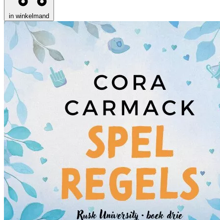
in winkelmand