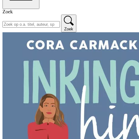
Zoek
Zoek