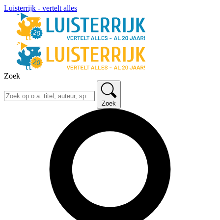
Luisterrijk - vertelt alles
Zoek
Zoek