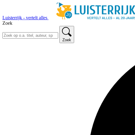
Luisterrijk - vertelt alles
Zoek
Zoek