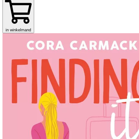
in winkelmand