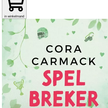
in winkelmand