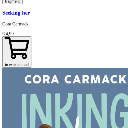
fragment
Seeking her
Cora Carmack
€ 4,99
in winkelmand