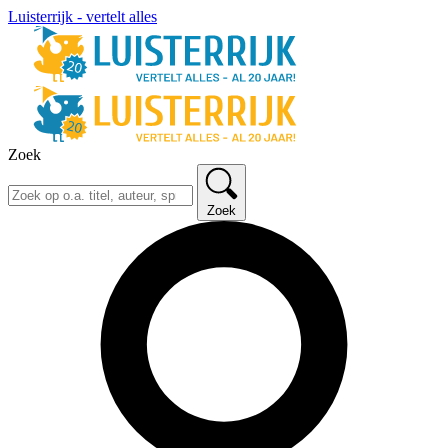
Luisterrijk - vertelt alles
Zoek
Zoek