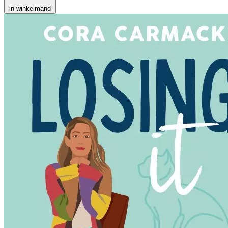
in winkelmand