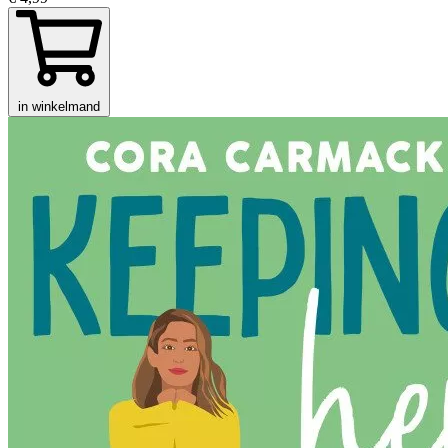
in winkelmand