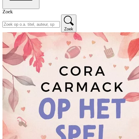
Zoek
Zoek