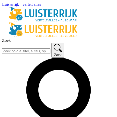
Luisterrijk - vertelt alles
Zoek
Zoek