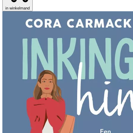
in winkelmand