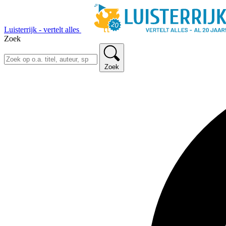
Luisterrijk - vertelt alles
Zoek
Zoek