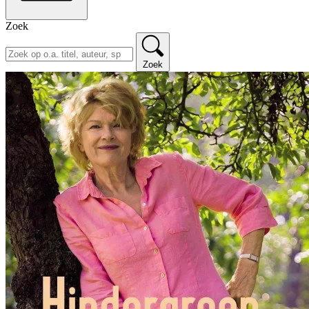
Zoek
Zoek