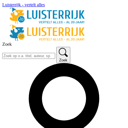
Luisterrijk - vertelt alles
Zoek
Zoek