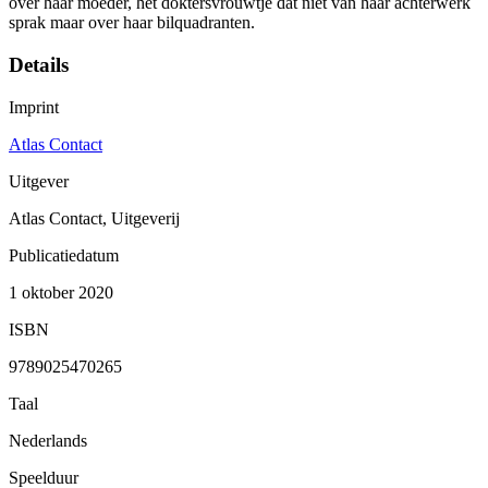
over haar moeder, het doktersvrouwtje dat niet van haar achterwerk
sprak maar over haar bilquadranten.
Details
Imprint
Atlas Contact
Uitgever
Atlas Contact, Uitgeverij
Publicatiedatum
1 oktober 2020
ISBN
9789025470265
Taal
Nederlands
Speelduur