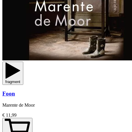
fragment
Foon
Marente de Moor
€ 11,99