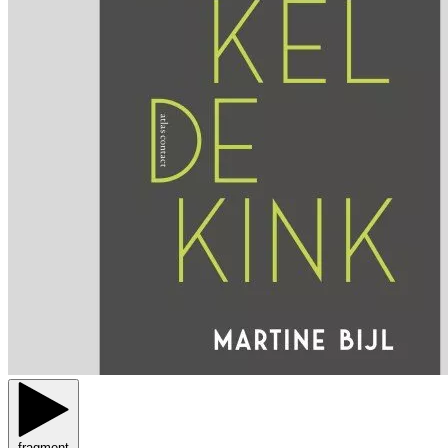
fragment