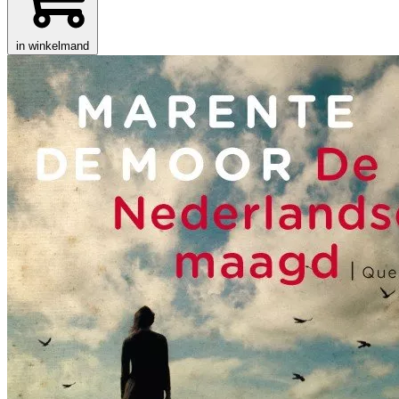
in winkelmand