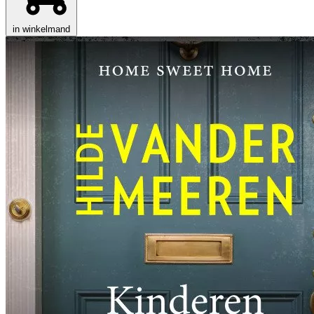
in winkelmand