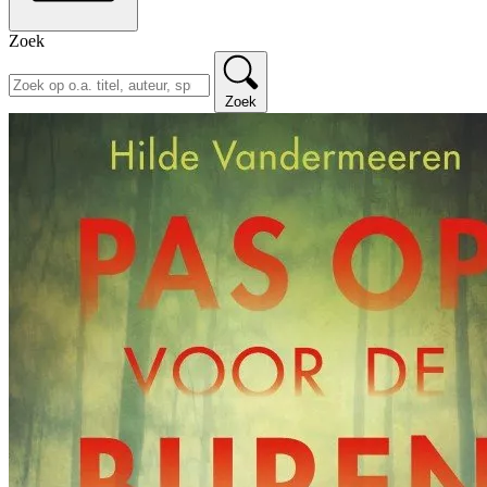
Zoek
Zoek