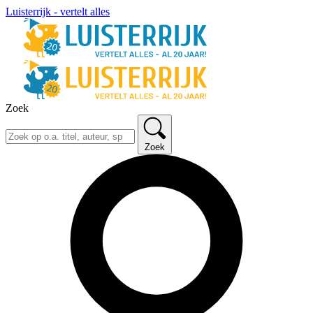
Luisterrijk - vertelt alles
Zoek
Zoek