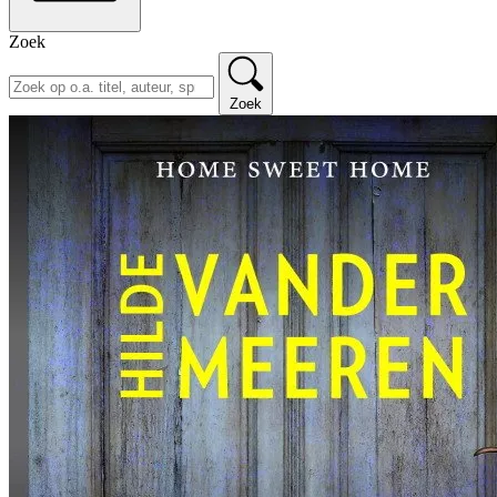
Zoek
Zoek