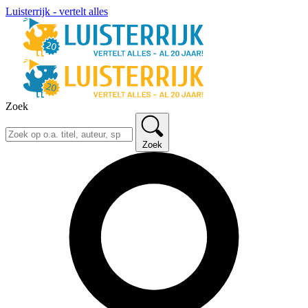
Luisterrijk - vertelt alles
Zoek
Zoek