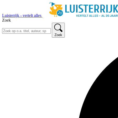
Luisterrijk - vertelt alles
Zoek
Zoek