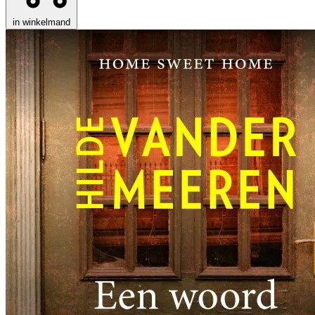
in winkelmand