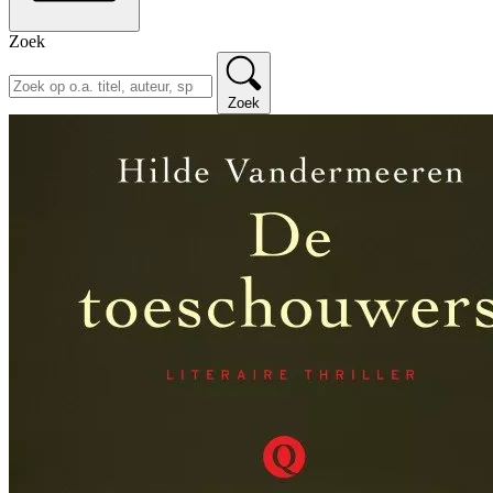
Zoek
Zoek