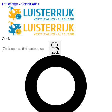
Luisterrijk - vertelt alles
Zoek
Zoek