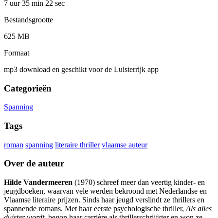
7 uur 35 min
22 sec
Bestandsgrootte
625 MB
Formaat
mp3 download en geschikt voor de Luisterrijk app
Categorieën
Spanning
Tags
roman
spanning
literaire thriller
vlaamse auteur
Over de auteur
Hilde Vandermeeren
(1970) schreef meer dan veertig kinder- en
jeugdboeken, waarvan vele werden bekroond met Nederlandse en
Vlaamse literaire prijzen. Sinds haar jeugd verslindt ze thrillers en
spannende romans. Met haar eerste psychologische thriller,
Als alles
duister wordt
, begon haar carrière als thrillerschrijfster en won ze