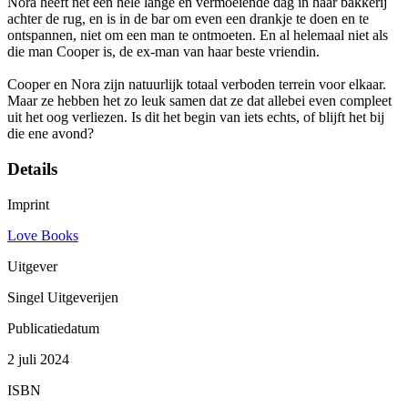
Nora heeft net een hele lange en vermoeiende dag in haar bakkerij
achter de rug, en is in de bar om even een drankje te doen en te
ontspannen, niet om een man te ontmoeten. En al helemaal niet als
die man Cooper is, de ex-man van haar beste vriendin.
Cooper en Nora zijn natuurlijk totaal verboden terrein voor elkaar.
Maar ze hebben het zo leuk samen dat ze dat allebei even compleet
uit het oog verliezen. Is dit het begin van iets echts, of blijft het bij
die ene avond?
Details
Imprint
Love Books
Uitgever
Singel Uitgeverijen
Publicatiedatum
2 juli 2024
ISBN