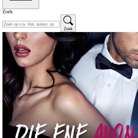
Zoek
Zoek