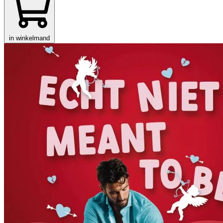
in winkelmand