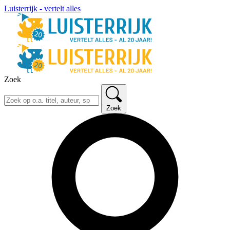
Luisterrijk - vertelt alles
Zoek
Zoek