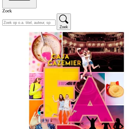
Zoek
Zoek