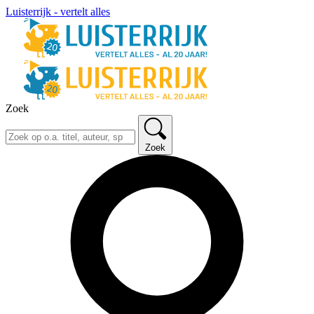
Luisterrijk - vertelt alles
Zoek
Zoek