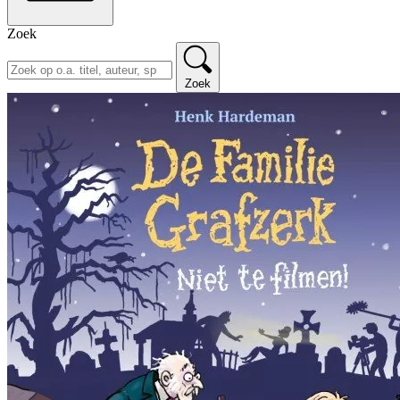
Zoek
Zoek