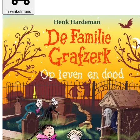
in winkelmand