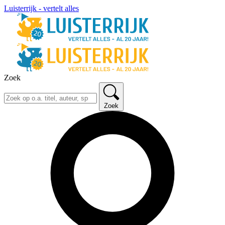
Luisterrijk - vertelt alles
Zoek
Zoek