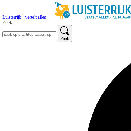
Luisterrijk - vertelt alles
Zoek
Zoek