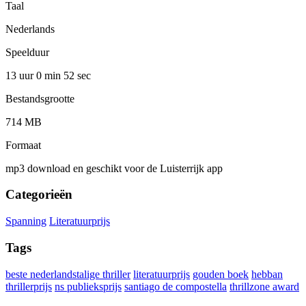
Taal
Nederlands
Speelduur
13 uur 0 min
52 sec
Bestandsgrootte
714 MB
Formaat
mp3 download en geschikt voor de Luisterrijk app
Categorieën
Spanning
Literatuurprijs
Tags
beste nederlandstalige thriller
literatuurprijs
gouden boek
hebban
thrillerprijs
ns publieksprijs
santiago de compostella
thrillzone award