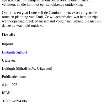
een advocaat uit Sarajevo in om onderzoek te doen naar zijn
verleden, en die komt tot een schokkende ontdekking.
Ondertussen gaat Lotte zelf de Camino lopen, exact volgens de
route en planning van Emil. Ze wil achterhalen wat hem tot zijn
wanhoopsdaad dreef. Maar iemand volgt haar, iemand die niet wil
dat ze de waarheid ontdekt.
Details
Imprint
Luitingh Sijthoff
Uitgever
Luitingh-Sijthoff B.V., Uitgeverij
Publicatiedatum
4 juni 2021
ISBN
9789024594306