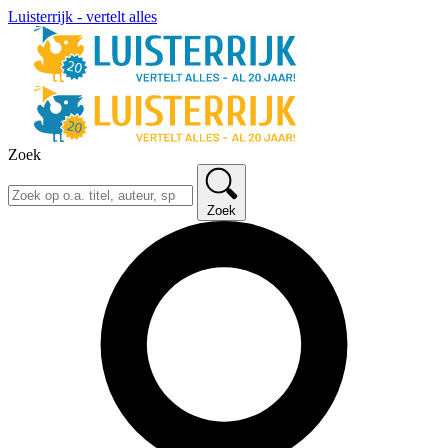
Luisterrijk - vertelt alles
Zoek
Zoek