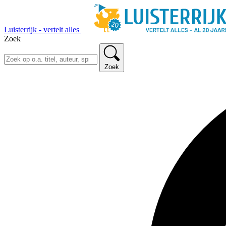
Luisterrijk - vertelt alles
Zoek
Zoek