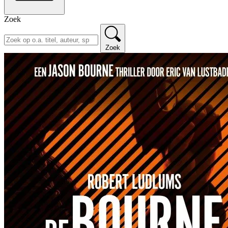
Zoek
Zoek