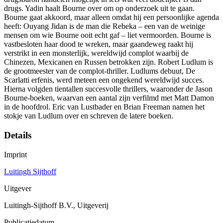
drugs. Yadin haalt Bourne over om op onderzoek uit te gaan.
Bourne gaat akkoord, maar alleen omdat hij een persoonlijke agenda
heeft: Ouyang Jidan is de man die Rebeka – een van de weinige
mensen om wie Bourne ooit echt gaf – liet vermoorden. Bourne is
vastbesloten haar dood te wreken, maar gaandeweg raakt hij
verstrikt in een monsterlijk, wereldwijd complot waarbij de
Chinezen, Mexicanen en Russen betrokken zijn. Robert Ludlum is
de grootmeester van de complot-thriller. Ludlums debuut, De
Scarlatti erfenis, werd meteen een ongekend wereldwijd succes.
Hierna volgden tientallen succesvolle thrillers, waaronder de Jason
Bourne-boeken, waarvan een aantal zijn verfilmd met Matt Damon
in de hoofdrol. Eric van Lustbader en Brian Freeman namen het
stokje van Ludlum over en schreven de latere boeken.
Details
Imprint
Luitingh Sijthoff
Uitgever
Luitingh-Sijthoff B.V., Uitgeverij
Publicatiedatum