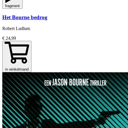
fragment
Het Bourne bedrog
Robert Ludlum
€ 24,99
in winkelmand