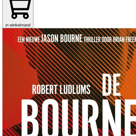
in winkelmand