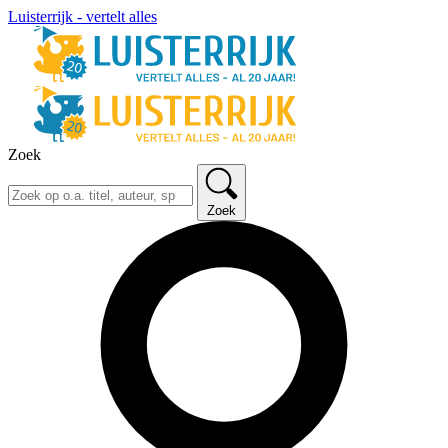
Luisterrijk - vertelt alles
Zoek
Zoek