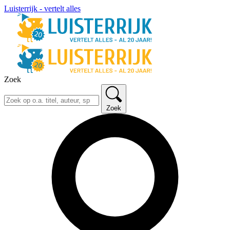
Luisterrijk - vertelt alles
Zoek
Zoek