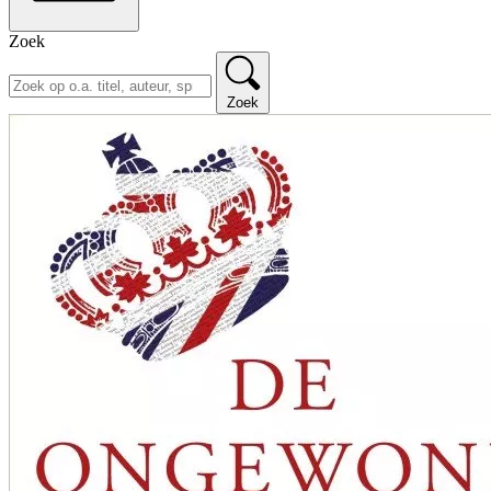
Zoek
Zoek