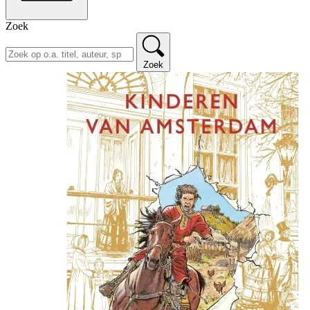
Zoek
Zoek