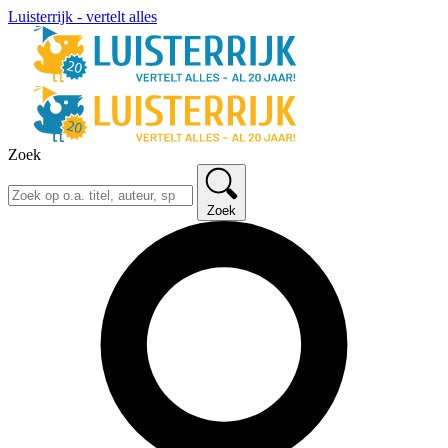
Luisterrijk - vertelt alles
Zoek
Zoek