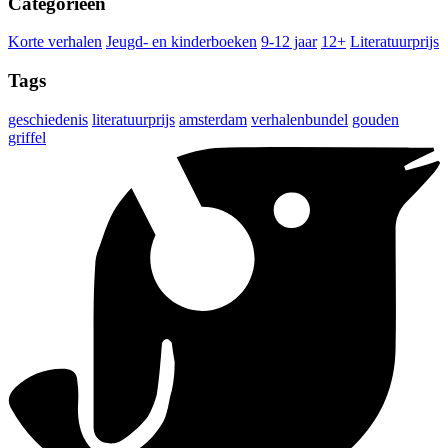
Categorieën
Korte verhalen
Jeugd- en kinderboeken
9-12 jaar
12+
Literatuurprijs
Tags
geschiedenis
literatuurprijs
amsterdam
verhalenbundel
gouden
griffel