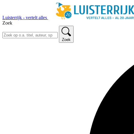
Luisterrijk - vertelt alles
Zoek
Zoek