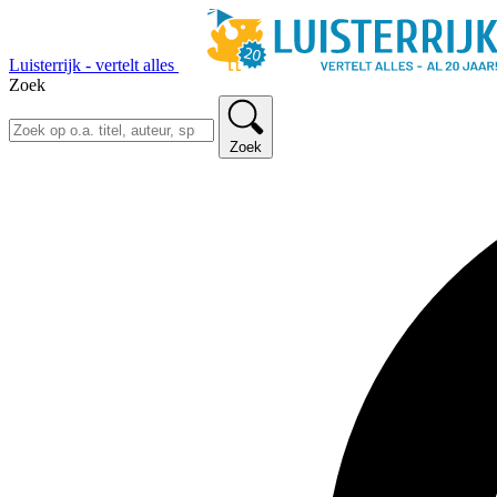
Luisterrijk - vertelt alles
Zoek
Zoek