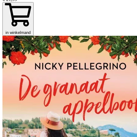
in winkelmand