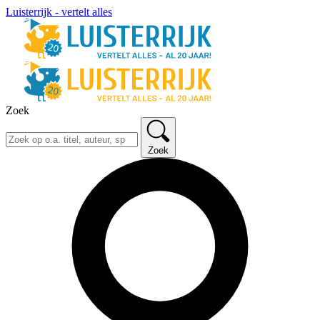
Luisterrijk - vertelt alles
Zoek
Zoek