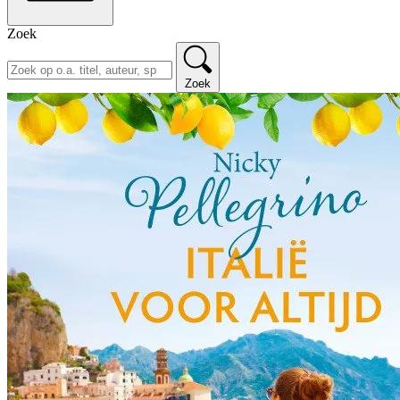
Zoek
Zoek