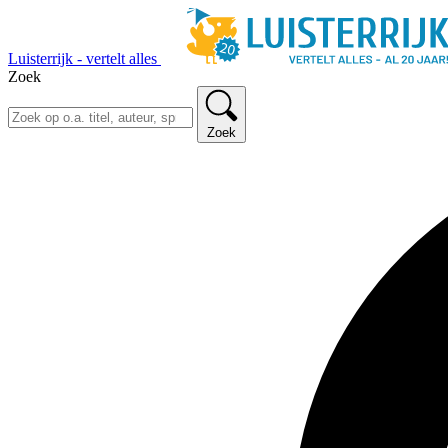
Luisterrijk - vertelt alles
Zoek
Zoek