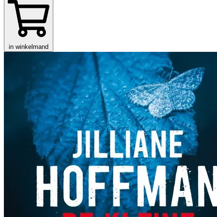
in winkelmand