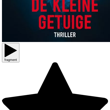
fragment