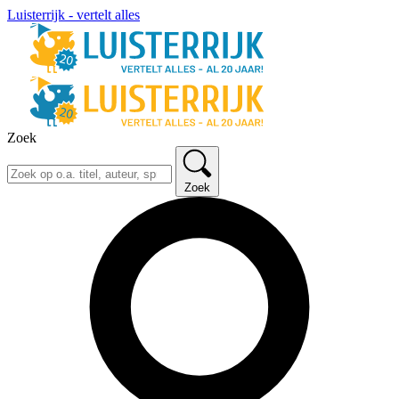
Luisterrijk - vertelt alles
Zoek
Zoek