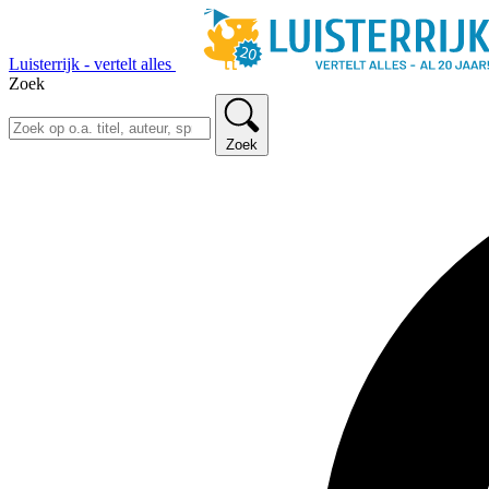
Luisterrijk - vertelt alles
Zoek
Zoek