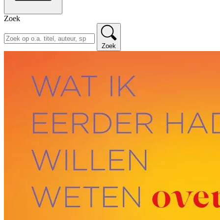
Zoek
Zoek