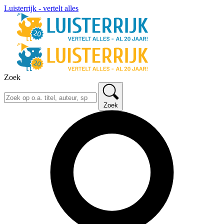
Luisterrijk - vertelt alles
Zoek
Zoek