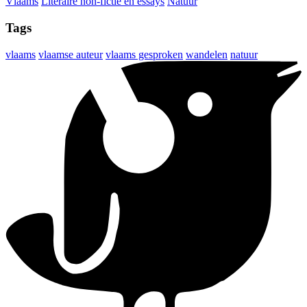
Vlaams
Literaire non-fictie en essays
Natuur
Tags
vlaams
vlaamse auteur
vlaams gesproken
wandelen
natuur