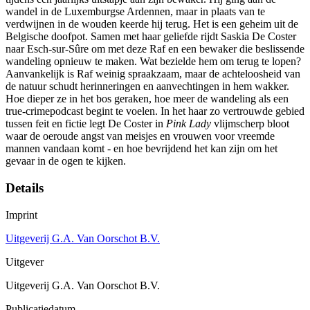
wandel in de Luxemburgse Ardennen, maar in plaats van te
verdwijnen in de wouden keerde hij terug. Het is een geheim uit de
Belgische doofpot. Samen met haar geliefde rijdt Saskia De Coster
naar Esch-sur-Sûre om met deze Raf en een bewaker die beslissende
wandeling opnieuw te maken. Wat bezielde hem om terug te lopen?
Aanvankelijk is Raf weinig spraakzaam, maar de achteloosheid van
de natuur schudt herinneringen en aanvechtingen in hem wakker.
Hoe dieper ze in het bos geraken, hoe meer de wandeling als een
true-crimepodcast begint te voelen. In het haar zo vertrouwde gebied
tussen feit en fictie legt De Coster in
Pink Lady
vlijmscherp bloot
waar de oeroude angst van meisjes en vrouwen voor vreemde
mannen vandaan komt - en hoe bevrijdend het kan zijn om het
gevaar in de ogen te kijken.
Details
Imprint
Uitgeverij G.A. Van Oorschot B.V.
Uitgever
Uitgeverij G.A. Van Oorschot B.V.
Publicatiedatum