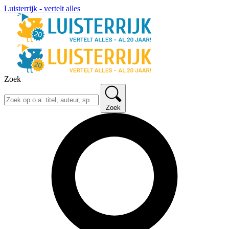
Luisterrijk - vertelt alles
Zoek
Zoek