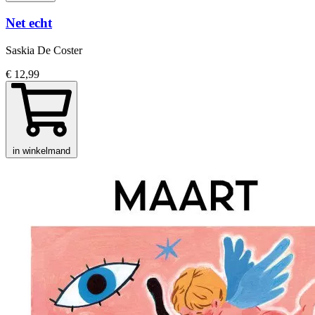
Net echt
Saskia De Coster
€ 12,99
in winkelmand