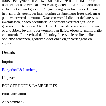
trouwe echtgenoot en een kat. En toch zit ze hier. In haar hoofd
heeft ze het hele verhaal al zo vaak geoefend, maar nog nooit heeft
ze het met iemand gedeeld. Ze gaat terug naar haar verleden, naar
het jachthuis tegenover haar woning dat jarenlang leegstond, maar
plots weer werd bewoond. Naar een wereld die niet de hare was,
zwemlessen, chocoladetruffels. Ze spreekt over zwijgen. Ze is
gekomen om te praten. Over Tove. De laatste sessie is een roman
over dubbele levens, over vormen van liefde, obsessie, manipulatie
en controle. Een verhaal dat blootlegt hoe we de realiteit telkens
opnieuw scheppen, gedreven door onze eigen verlangens en
angsten.
Details
Imprint
Borgerhoff & Lamberigts
Uitgever
BORGERHOFF & LAMBERIGTS
Publicatiedatum
29 september 2025