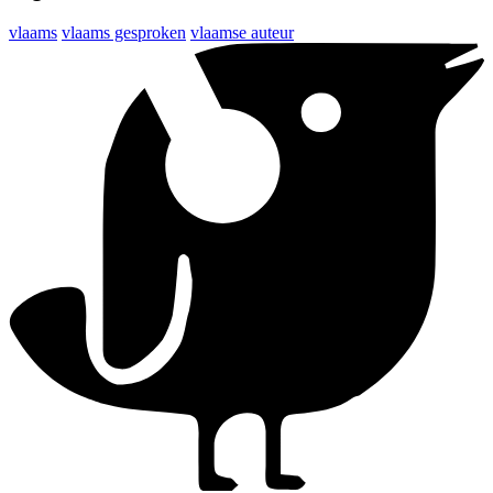
vlaams
vlaams gesproken
vlaamse auteur