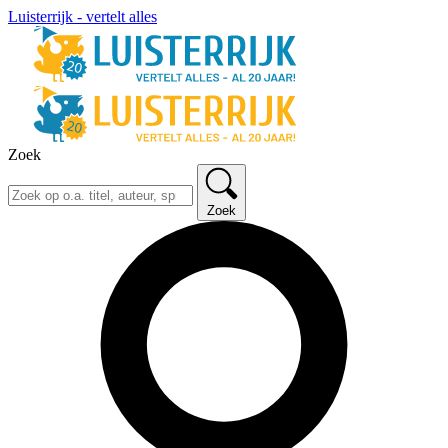
Luisterrijk - vertelt alles
Zoek
Zoek