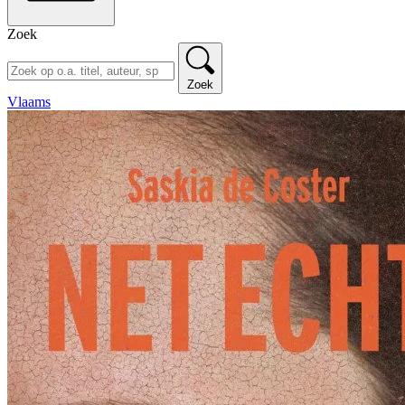
Zoek
Zoek
Vlaams