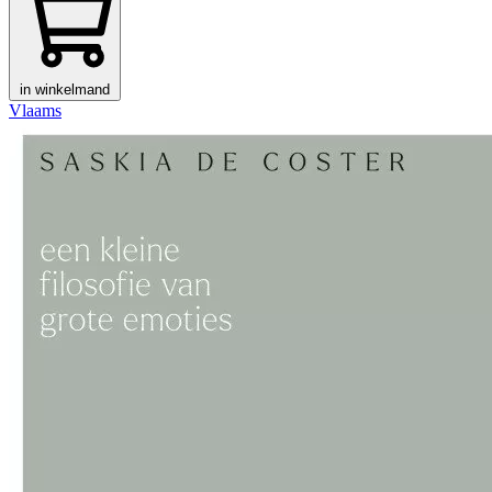
in winkelmand
Vlaams