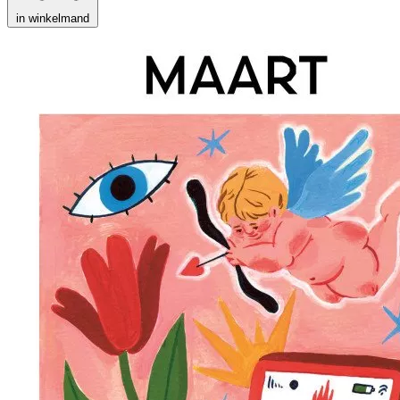
in winkelmand