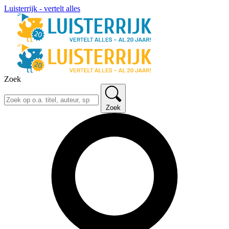
Luisterrijk - vertelt alles
Zoek
Zoek