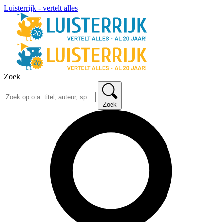
Luisterrijk - vertelt alles
Zoek
Zoek