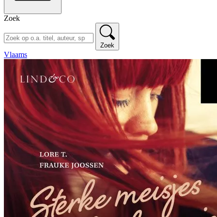
Zoek
Zoek
Vlaams