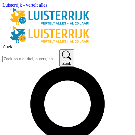
Luisterrijk - vertelt alles
Zoek
Zoek