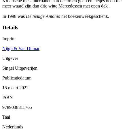
Kroatische die stuiterballen aan de armen geeft en 'tietjes heeft die
meer waard zijn dan drie witte Mercedessen met open dak'.
In 1998 was
De heilige Antonio
het boekenweekgeschenk.
Details
Imprint
Nijgh & Van Ditmar
Uitgever
Singel Uitgeverijen
Publicatiedatum
15 maart 2022
ISBN
9789038811765
Taal
Nederlands