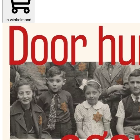
in winkelmand