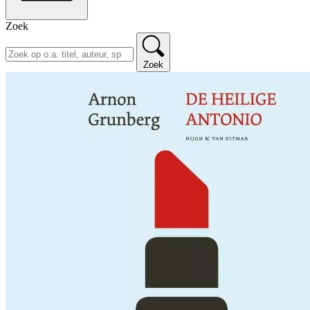
Zoek
Zoek