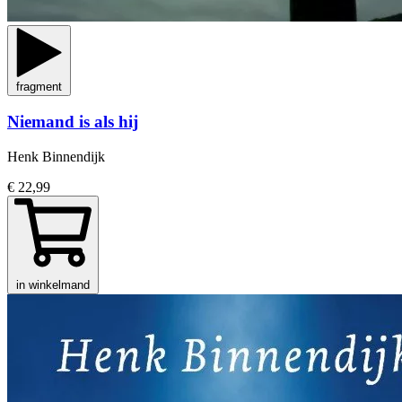
fragment
Niemand is als hij
Henk Binnendijk
€ 22,99
in winkelmand