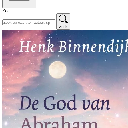
Zoek
Zoek