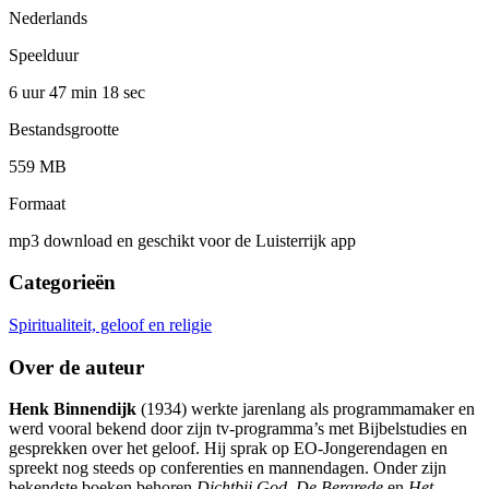
Nederlands
Speelduur
6 uur 47 min
18 sec
Bestandsgrootte
559 MB
Formaat
mp3 download en geschikt voor de Luisterrijk app
Categorieën
Spiritualiteit, geloof en religie
Over de auteur
Henk Binnendijk
(1934) werkte jarenlang als programmamaker en
werd vooral bekend door zijn tv-programma’s met Bijbelstudies en
gesprekken over het geloof. Hij sprak op EO-Jongerendagen en
spreekt nog steeds op conferenties en mannendagen. Onder zijn
bekendste boeken behoren
Dichtbij God
,
De Bergrede
en
Het