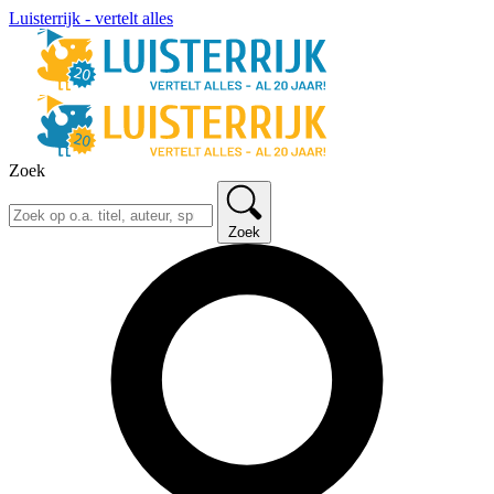
Luisterrijk - vertelt alles
Zoek
Zoek