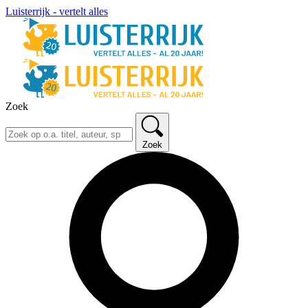
Luisterrijk - vertelt alles
Zoek
Zoek