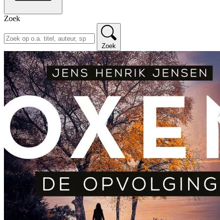
Zoek
Zoek