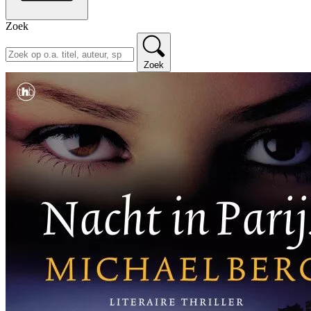
Zoek
Zoek