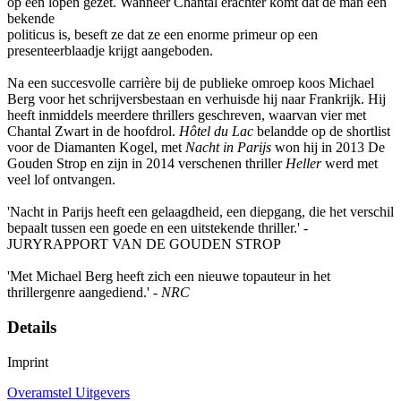
op een lopen gezet. Wanneer Chantal erachter komt dat de man een
bekende
politicus is, beseft ze dat ze een enorme primeur op een
presenteerblaadje krijgt aangeboden.
Na een succesvolle carrière bij de publieke omroep koos Michael
Berg voor het schrijversbestaan en verhuisde hij naar Frankrijk. Hij
heeft inmiddels meerdere thrillers geschreven, waarvan vier met
Chantal Zwart in de hoofdrol.
Hôtel du Lac
belandde op de shortlist
voor de Diamanten Kogel, met
Nacht in Parijs
won hij in 2013 De
Gouden Strop en zijn in 2014 verschenen thriller
Heller
werd met
veel lof ontvangen.
'Nacht in Parijs heeft een gelaagdheid, een diepgang, die het verschil
bepaalt tussen een goede en een uitstekende thriller.' -
JURYRAPPORT VAN DE GOUDEN STROP
'Met Michael Berg heeft zich een nieuwe topauteur in het
thrillergenre aangediend.' -
NRC
Details
Imprint
Overamstel Uitgevers