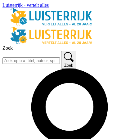
Luisterrijk - vertelt alles
Zoek
Zoek