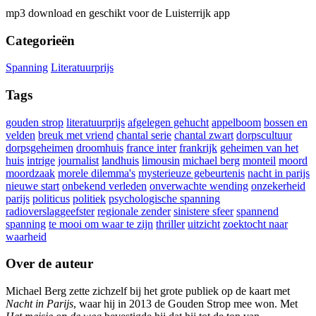
mp3 download en geschikt voor de Luisterrijk app
Categorieën
Spanning
Literatuurprijs
Tags
gouden strop
literatuurprijs
afgelegen gehucht
appelboom
bossen en
velden
breuk met vriend
chantal serie
chantal zwart
dorpscultuur
dorpsgeheimen
droomhuis
france inter
frankrijk
geheimen van het
huis
intrige
journalist
landhuis
limousin
michael berg
monteil
moord
moordzaak
morele dilemma's
mysterieuze gebeurtenis
nacht in parijs
nieuwe start
onbekend verleden
onverwachte wending
onzekerheid
parijs
politicus
politiek
psychologische spanning
radioverslaggeefster
regionale zender
sinistere sfeer
spannend
spanning
te mooi om waar te zijn
thriller
uitzicht
zoektocht naar
waarheid
Over de auteur
Michael Berg zette zichzelf bij het grote publiek op de kaart met
Nacht in Parijs
, waar hij in 2013 de Gouden Strop mee won. Met