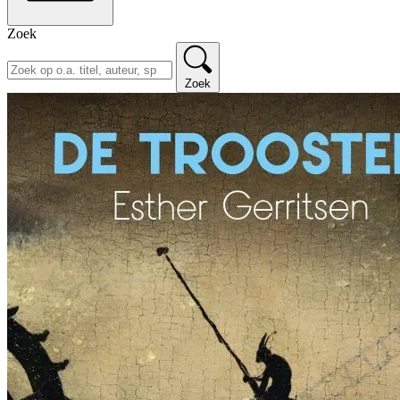
Zoek
Zoek