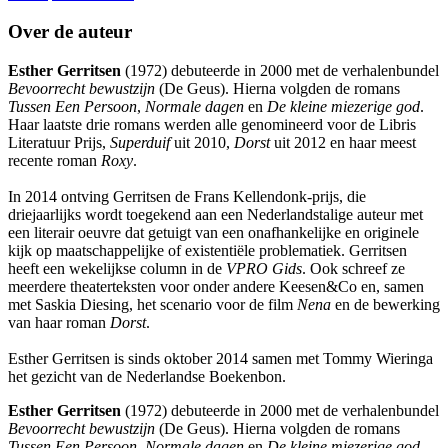
Over de auteur
Esther Gerritsen
(1972) debuteerde in 2000 met de verhalenbundel
Bevoorrecht bewustzijn
(De Geus). Hierna volgden de romans
Tussen Een Persoon
,
Normale dagen
en
De kleine miezerige god
.
Haar laatste drie romans werden alle genomineerd voor de Libris
Literatuur Prijs,
Superduif
uit 2010,
Dorst
uit 2012 en haar meest
recente roman
Roxy
.
In 2014 ontving Gerritsen de Frans Kellendonk-prijs, die
driejaarlijks wordt toegekend aan een Nederlandstalige auteur met
een literair oeuvre dat getuigt van een onafhankelijke en originele
kijk op maatschappelijke of existentiële problematiek. Gerritsen
heeft een wekelijkse column in de
VPRO Gids
. Ook schreef ze
meerdere theaterteksten voor onder andere Keesen&Co en, samen
met Saskia Diesing, het scenario voor de film
Nena
en de bewerking
van haar roman
Dorst
.
Esther Gerritsen is sinds oktober 2014 samen met Tommy Wieringa
het gezicht van de Nederlandse Boekenbon.
Esther Gerritsen
(1972) debuteerde in 2000 met de verhalenbundel
Bevoorrecht bewustzijn
(De Geus). Hierna volgden de romans
Tussen Een Persoon
,
Normale dagen
en
De kleine miezerige god
.