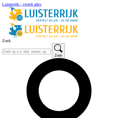
Luisterrijk - vertelt alles
Zoek
Zoek