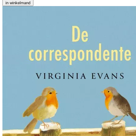
in winkelmand