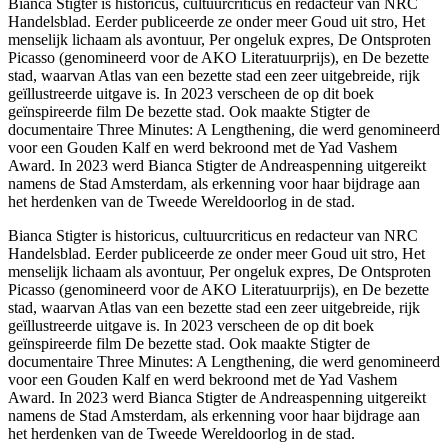
Bianca Stigter is historicus, cultuurcriticus en redacteur van NRC
Handelsblad. Eerder publiceerde ze onder meer Goud uit stro, Het
menselijk lichaam als avontuur, Per ongeluk expres, De Ontsproten
Picasso (genomineerd voor de AKO Literatuurprijs), en De bezette
stad, waarvan Atlas van een bezette stad een zeer uitgebreide, rijk
geïllustreerde uitgave is. In 2023 verscheen de op dit boek
geïnspireerde film De bezette stad. Ook maakte Stigter de
documentaire Three Minutes: A Lengthening, die werd genomineerd
voor een Gouden Kalf en werd bekroond met de Yad Vashem
Award. In 2023 werd Bianca Stigter de Andreaspenning uitgereikt
namens de Stad Amsterdam, als erkenning voor haar bijdrage aan
het herdenken van de Tweede Wereldoorlog in de stad.
Bianca Stigter is historicus, cultuurcriticus en redacteur van NRC
Handelsblad. Eerder publiceerde ze onder meer Goud uit stro, Het
menselijk lichaam als avontuur, Per ongeluk expres, De Ontsproten
Picasso (genomineerd voor de AKO Literatuurprijs), en De bezette
stad, waarvan Atlas van een bezette stad een zeer uitgebreide, rijk
geïllustreerde uitgave is. In 2023 verscheen de op dit boek
geïnspireerde film De bezette stad. Ook maakte Stigter de
documentaire Three Minutes: A Lengthening, die werd genomineerd
voor een Gouden Kalf en werd bekroond met de Yad Vashem
Award. In 2023 werd Bianca Stigter de Andreaspenning uitgereikt
namens de Stad Amsterdam, als erkenning voor haar bijdrage aan
het herdenken van de Tweede Wereldoorlog in de stad.