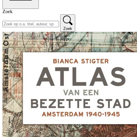
Zoek
Zoek