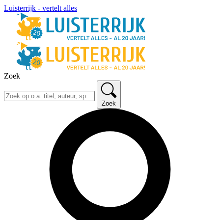
Luisterrijk - vertelt alles
Zoek
Zoek