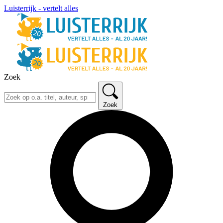
Luisterrijk - vertelt alles
Zoek
Zoek