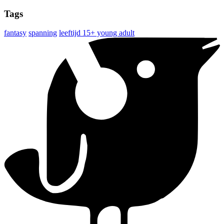
Tags
fantasy
spanning
leeftijd 15+ young adult