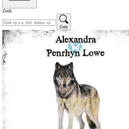
Zoek
Zoek