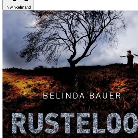
in winkelmand