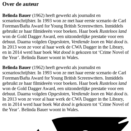
Over de auteur
Belinda Bauer
(1962) heeft gewerkt als journalist en
scenarioschrijfster. In 1993 won ze met haar eerste scenario de Carl
Foreman/Bafta Award for Young British Screenwriters. Inmiddels
gebruikt ze haar filmideeën voor boeken. Haar boek
Rusteloos land
won de Gold Dagger Award, een uitzonderlijke prestatie voor een
debuut. Daarna volgden
Opgesloten
,
Verdiende loon
en
Wat dood is
.
In 2013 won ze voor al haar werk de CWA Dagger in the Library,
en in 2014 werd haar boek
Wat dood is
gekozen tot ‘Crime Novel of
the Year’. Belinda Bauer woont in Wales.
Belinda Bauer
(1962) heeft gewerkt als journalist en
scenarioschrijfster. In 1993 won ze met haar eerste scenario de Carl
Foreman/Bafta Award for Young British Screenwriters. Inmiddels
gebruikt ze haar filmideeën voor boeken. Haar boek
Rusteloos land
won de Gold Dagger Award, een uitzonderlijke prestatie voor een
debuut. Daarna volgden
Opgesloten
,
Verdiende loon
en
Wat dood is
.
In 2013 won ze voor al haar werk de CWA Dagger in the Library,
en in 2014 werd haar boek
Wat dood is
gekozen tot ‘Crime Novel of
the Year’. Belinda Bauer woont in Wales.