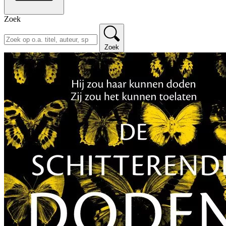
Zoek
Zoek