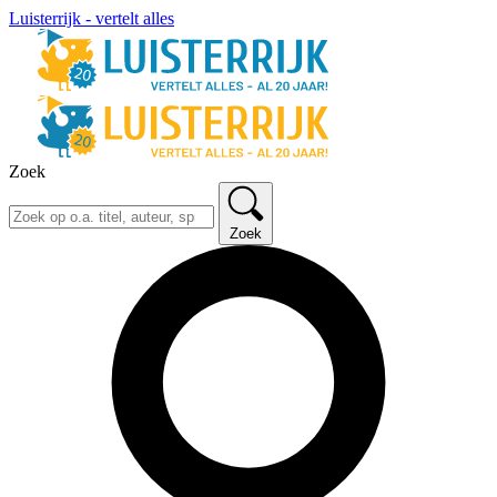
Luisterrijk - vertelt alles
Zoek
Zoek