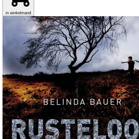
in winkelmand