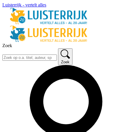
Luisterrijk - vertelt alles
Zoek
Zoek