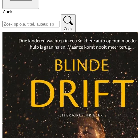
Zoek
Zoek