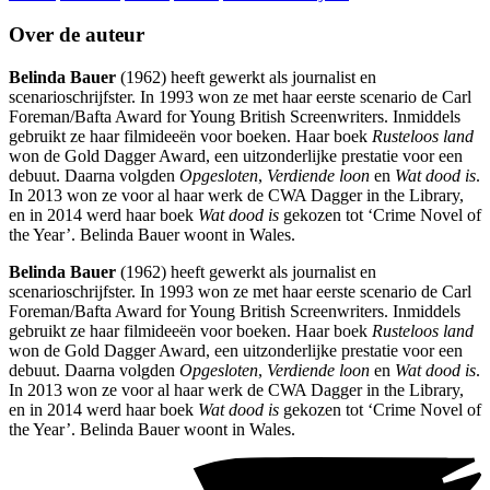
Over de auteur
Belinda Bauer
(1962) heeft gewerkt als journalist en
scenarioschrijfster. In 1993 won ze met haar eerste scenario de Carl
Foreman/Bafta Award for Young British Screenwriters. Inmiddels
gebruikt ze haar filmideeën voor boeken. Haar boek
Rusteloos land
won de Gold Dagger Award, een uitzonderlijke prestatie voor een
debuut. Daarna volgden
Opgesloten
,
Verdiende loon
en
Wat dood is
.
In 2013 won ze voor al haar werk de CWA Dagger in the Library,
en in 2014 werd haar boek
Wat dood is
gekozen tot ‘Crime Novel of
the Year’. Belinda Bauer woont in Wales.
Belinda Bauer
(1962) heeft gewerkt als journalist en
scenarioschrijfster. In 1993 won ze met haar eerste scenario de Carl
Foreman/Bafta Award for Young British Screenwriters. Inmiddels
gebruikt ze haar filmideeën voor boeken. Haar boek
Rusteloos land
won de Gold Dagger Award, een uitzonderlijke prestatie voor een
debuut. Daarna volgden
Opgesloten
,
Verdiende loon
en
Wat dood is
.
In 2013 won ze voor al haar werk de CWA Dagger in the Library,
en in 2014 werd haar boek
Wat dood is
gekozen tot ‘Crime Novel of
the Year’. Belinda Bauer woont in Wales.