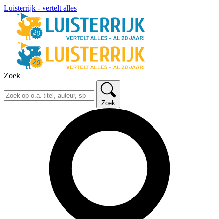
Luisterrijk - vertelt alles
Zoek
Zoek