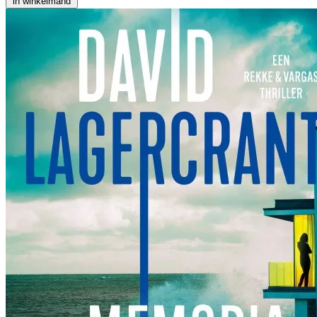
in winkelmand