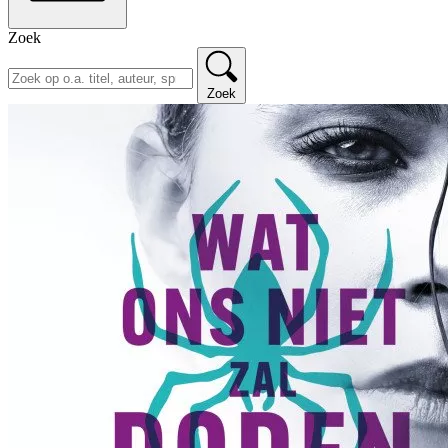
Zoek
Zoek