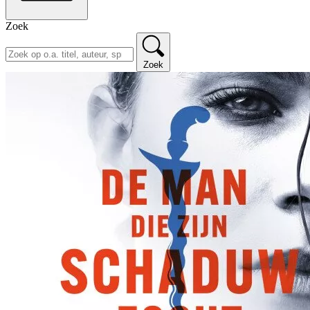
Zoek
Zoek