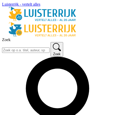
Luisterrijk - vertelt alles
Zoek
Zoek