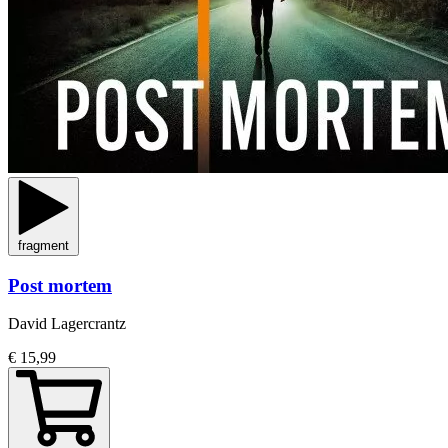
fragment
Post mortem
David Lagercrantz
€ 15,99