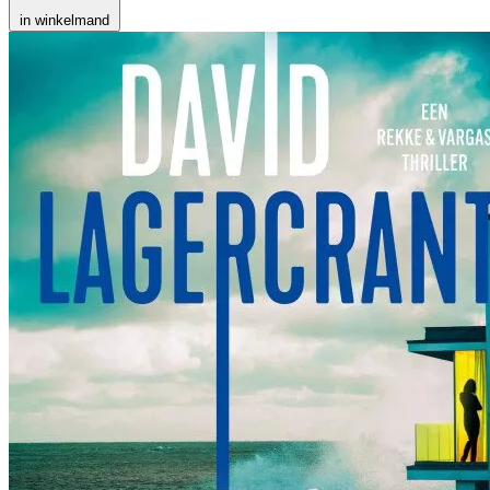
in winkelmand