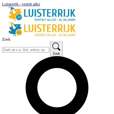
Luisterrijk - vertelt alles
Zoek
Zoek