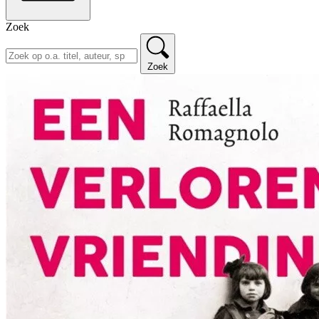
Zoek
Zoek