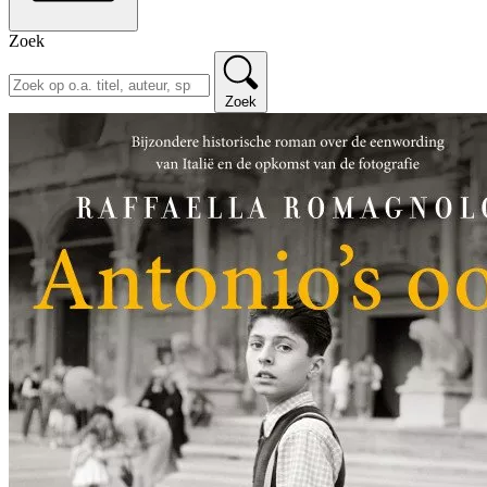
Zoek
Zoek