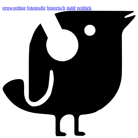
eenwording
fotografie
historisch
italië
politiek