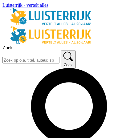
Luisterrijk - vertelt alles
Zoek
Zoek